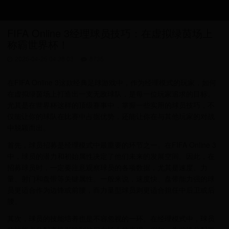
FIFA Online 3经理球员技巧：在虚拟绿茵场上
称霸世界杯！
2025-04-25 04:38:03
8735
在FIFA Online 3这款经典足球游戏中，作为经理模式的玩家，如何
在虚拟绿茵场上打造出一支无敌球队，是每一位玩家追求的目标。
尤其是在世界杯这样的顶级赛事中，掌握一些实用的球员技巧，不
仅能让你的球队在比赛中占据优势，还能让你在与其他玩家的对战
中脱颖而出。
首先，球员招募是经理模式中最重要的环节之一。在FIFA Online 3
中，球员的潜力和初始属性决定了他们未来的发展空间。因此，在
招募球员时，一定要注意观察球员的各项数据，尤其是速度、力
量、射门和盘带等关键属性。一般来说，速度快、盘带能力强的球
员更适合作为边锋或前腰，而力量型球员则更适合担任中后卫或后
腰。
其次，球员的技能培养也是不容忽视的一环。在经理模式中，球员