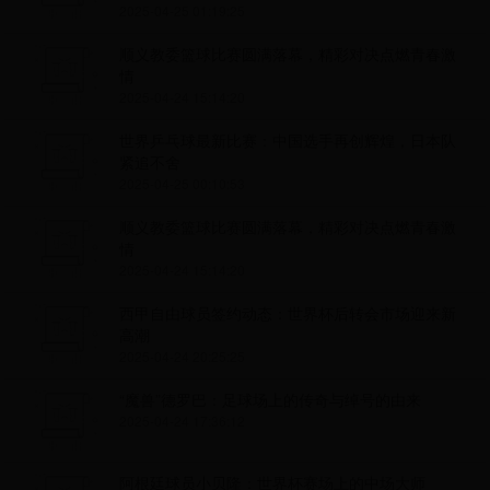
2025-04-25 01:19:25
顺义教委篮球比赛圆满落幕，精彩对决点燃青春激
情
2025-04-24 15:14:20
世界乒乓球最新比赛：中国选手再创辉煌，日本队
紧追不舍
2025-04-25 00:10:53
顺义教委篮球比赛圆满落幕，精彩对决点燃青春激
情
2025-04-24 15:14:20
西甲自由球员签约动态：世界杯后转会市场迎来新
高潮
2025-04-24 20:25:25
“魔兽”德罗巴：足球场上的传奇与绰号的由来
2025-04-24 17:36:12
阿根廷球员小贝隆：世界杯赛场上的中场大师