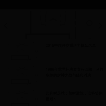
2015中超联赛重庆力帆队名单
1986年世界杯决赛赛程回顾：马拉
多纳的封神之战与经典对决
比利时足球：加时激战，谁将笑到
最后？