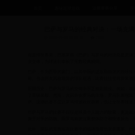
首页
趣味足球游戏
温馨赛事分享
亲
巴萨与罗马的经典对决：一场充满
2025-05-02 02:22:10
7408
在足球世界里，巴塞罗那（巴萨）与罗马的对决总是充满
次交锋，为球迷们奉献了无数经典瞬间。
巴萨，作为西甲的豪门，以其华丽的进攻和精湛的控球技
称。当这两支风格迥异的球队相遇，比赛往往变得异常激
回顾历史，巴萨与罗马的交锋中不乏精彩战役。例如，在2
了晋级名额。然而，次回合在罗马的主场，罗马队展现出了
萨。这场比赛不仅让罗马球迷欢欣鼓舞，也让全世界球迷
巴萨与罗马的比赛不仅仅是球员个人能力的较量，更是战
撕开对手的防线。而罗马则更注重整体防守和快速反击，
此外，两队的主教练在比赛中的临场指挥也至关重要。巴