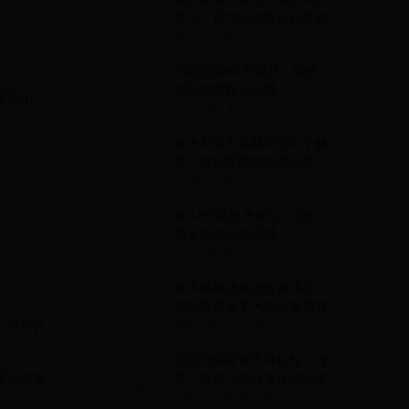
拳坛，四大职业拳击比赛如
何点燃全球热血
2025-07-01 22:12:33
回顾2006年世界杯：阿根
廷队的辉煌与遗憾
醒我们，
2025-05-18 01:27:45
澳大利亚世界杯同组对手解
析：袋鼠军团能否突出重
围？
2025-05-09 00:45:42
2012世界杯丹麦队：北欧
勇士的激情与遗憾
2025-06-06 17:12:13
世界杯赛场外的金钱博弈：
揭秘摔跤选手天价出场费背
后的商业逻辑
2025-06-14 01:03:33
么冥想训
墨西哥绿军世界杯征程：传
军与亚军
奇、激情与足球文化的完美
融合
2025-07-05 03:37:37