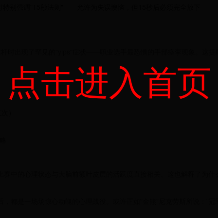
特别强调"15秒法则"——允许为失误懊恼，但15秒后必须完全放下
推杆时出现了罕见的"yips"症状——职业选手最恐惧的手部痉挛现象。这提
点击进入首页
三次）
略
比赛中的心理状态与大脑前额叶皮层的活跃度直接相关。这也解释了为什
，都是一场场惊心动魄的心理战役。或许正如"金熊"尼克劳斯所说："冠