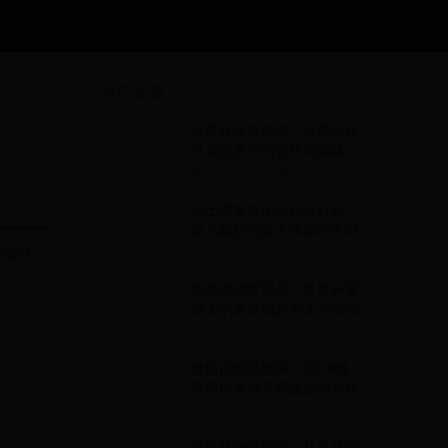
热门文章
世界杯激情碰撞：经典德州
扑克比赛中的智慧与策略
2025-05-15 10:36:17
瑞士世界杯小组积分分析：
黑马崛起与战术博弈的关键
因素
2025-05-15 00:37:49
的项目，
阿莱桑德罗球员：世界杯赛
场上的新星崛起与未来展望
2025-05-17 05:30:08
激情点燃莫斯科！2018俄
罗斯世界杯开幕战回顾与精
彩瞬间全解析
2025-06-10 17:04:09
世界杯激情碰撞：从足球到