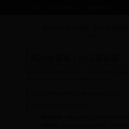
首页
趣味足球游戏
温馨赛事分享
亲
高尔夫比赛心理战：如何在世界杯
2025-07-18 19:02:14
625
高尔夫赛场上的无形较量
在世界杯高尔夫球赛的绿茵场上，选手们不仅要对抗复杂
实则暗藏着比任何团队运动都更激烈的心理博弈。
"高尔夫是90%的心理游戏，剩下的10%才是技术。"—
顶级选手的心理武器库
预演式思考：
在每一杆击球前，职业选手都会在
呼吸控制：
当心率超过120次/分钟时，精细动