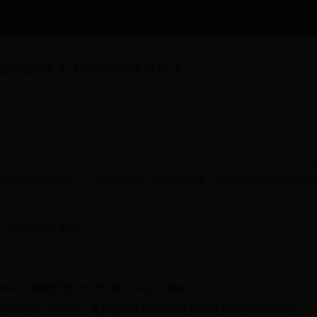
子足球活动
级别的压力下保持冷静与专注
的地形和变幻的天气，更要面对自己内心的波澜。这项被称为"绅士运动"
—传奇球手本·霍根
脑海中完整模拟整个击球过程，从站位到收杆
作控制能力会下降30%，这就是为什么顶尖选手都掌握着特殊的呼吸技巧