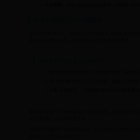
失误管理：
泰格·伍兹的教练曾透露，他训练伍兹时
世界杯赛场上的心理陷阱
在2018年莱德杯上，美国队天才球员乔丹·斯皮思在关键
即使是最优秀的选手，也可能在高压下出现心理崩溃。
业余选手可以借鉴的心理技巧
建立固定的击球前仪式（如整理手套、深呼吸
将18洞分解为6个"三洞小比赛"，降低心理负担
准备"应急方案"，当连续失误时立即切换备用策
值得注意的是，近年来运动心理学家发现，高尔夫选手在
练正成为新一代选手的必修课。
当世界杯的聚光灯打在球场上时，那些看似从容的挥杆背后
的差距，往往只在两耳之间。"