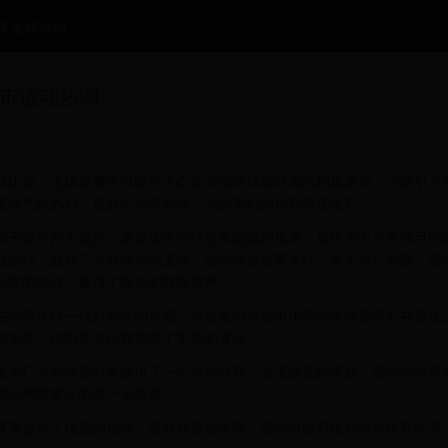
子足球活动
市运动热潮
球比赛。这场赛事不仅吸引了众多本地网球爱好者的积极参与，还吸引了
现场气氛热烈，观众们热情高涨，为选手们的精彩表现喝彩。
女子双打四个项目。参赛选手们经过多轮激烈角逐，最终决出了各项目的
线击球，战胜了来自深圳的王强，成功捧起冠军奖杯。女子单打方面，惠
东莞的陈芳，赢得了观众的阵阵掌声。
在培养年轻一代对网球的热爱。来自惠州市各中小学的年轻选手们在赛场
的未来，也为本次比赛增添了更多的看点。
也为广大网球爱好者提供了一个展示自我、交流技艺的平台。惠州市体育
惠州网球事业的进一步发展。
赛事提供了优质的场地、器材和后勤保障。惠州市政府也对本次比赛给予