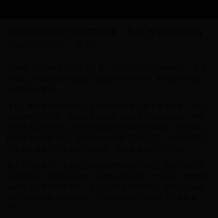
2020年中国女篮比赛回顾：坚韧与荣耀的征程
2025-04-30 03:55:19
7952
2020年，对于中国女篮来说，是一个充满挑战与荣耀的年份。在这
一年里，中国女篮不仅展现了她们的技术与实力，更向世界传递了
坚韧不拔的精神。
年初，中国女篮在东京奥运会女篮资格赛中迎来了首场比赛。面对
强大的西班牙女篮，中国女篮在比赛中展现出了顽强的斗志。尽管
西班牙队实力强劲，但中国女篮在教练许利民的带领下，凭借出色
的防守和精准的进攻，最终以64:62的比分险胜对手。这场胜利不仅
为中国女篮赢得了宝贵的奥运资格，也让全国人民为之振奋。
接下来的比赛中，中国女篮继续保持着良好的状态。在对阵英国女
篮的比赛中，中国女篮以86:76的比分轻松取胜。李月汝、韩旭等年
轻球员在比赛中表现出色，成为了球队的中流砥柱。她们的出色发
挥不仅帮助球队赢得了比赛，也为中国女篮的未来注入了新的希
望。