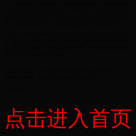
然而，2020年并非一帆风顺。由于全球疫情的影响，中国女篮的训
练和比赛计划受到了极大的干扰。但即便如此，中国女篮的姑娘们
依然坚持训练，保持状态。她们在封闭的环境中刻苦训练，不断提
升自己的技术和战术水平，为未来的比赛做好了充分的准备。
2020年，中国女篮用她们的坚韧与拼搏，书写了一段属于自己的传
奇。她们不仅在赛场上取得了优异的成绩，更用实际行动诠释了什
么是真正的体育精神。相信在未来的日子里，中国女篮将继续砥砺
前行，为中国篮球事业再创辉煌。
单场比赛数据统计：深度解析世界杯精彩对决中的关键数字
世界杯解说传奇：刘建宏的足球激情与专业魅力
热门文章
摩洛哥队：非洲雄狮的世界杯之旅与未来展望
点击进入首页
2025-04-26 09:03:20
2018年足球世界杯排名揭晓：法国夺冠，克罗地亚
创历史最佳战绩