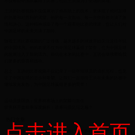
不仅帮助中国队赢得了比赛，也让王洪成为了全场的英雄。
王洪的比赛视频不仅仅展示了他在场上的技术，更体现了他对足球
的热爱和对胜利的渴望。他的每一次跑动、每一次拼抢都充满了激
情和决心。这种精神感染了每一个观看他比赛的球迷，也让人们对
中国足球的未来充满了期待。
随着王洪比赛视频的广泛传播，越来越多的球迷开始关注这位年轻
的中国球员。他的表现不仅为中国足球赢得了荣誉，也为中国足球
的发展注入了新的活力。相信在未来的比赛中，王洪会继续带给我
们更多的惊喜和感动。
总之，王洪的比赛视频不仅记录了一位年轻球员的成长历程，也见
证了中国足球的进步和希望。让我们一起期待王洪在未来的比赛中
继续发光发热，为中国足球赢得更多的荣誉！
运动员披国旗：世界杯赛场上的荣耀与责任
世界杯开盘赔率深度解析：谁将问鼎足坛之巅？
点击进入首页
热门文章
33岁壮志未酬，老将们的世界杯梦仍在燃烧