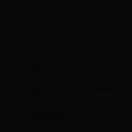
金一代与战术奥秘
2025-05-10 11:25:30
泰国台球员闪耀世界杯：从本土赛场到国际舞台的
非凡之旅
2025-05-14 06:22:30
世界杯女足赞助商如何推动女子足球的全球化发展
与商业价值提升
2025-05-04 14:50:08
科比冲突比赛视频曝光：回顾那场充满争议的篮球
对决
2025-05-08 19:51:21
NBA G2比赛时间安排及对世界杯体育赛事的深远影
响
2025-04-26 16:45:27
江苏的足球运动员在世界杯舞台上的追梦之旅——
梦想与荣耀的碰撞
2025-05-13 13:33:08