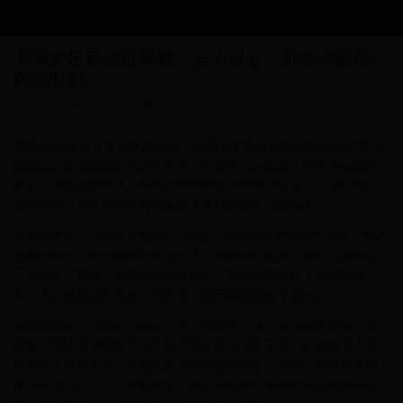
中国女足再战世界杯：全力以赴，期待突破的
辉煌时刻
2025-04-26 21:33:01
6298
随着2023年女足世界杯的临近，中国女足再次成为全球足球迷关注
的焦点。作为亚洲足球的佼佼者，中国女足在历史上曾多次在国际
赛场上取得优异成绩，包括1999年世界杯的亚军。如今，这支队伍
再次集结，准备在世界杯的舞台上展现中国足球的风采。
本届世界杯，中国女足被分在了D组，同组的对手包括英格兰、丹麦
和塞内加尔。面对如此强大的对手，中国女足的每一场比赛都将是
一场硬仗。然而，主教练水庆霞表示，球队已经做好了充分的准
备，无论是技战术还是心理状态，都已经调整到了最佳。
在备战期间，中国女足进行了多场热身赛，通过与不同风格的对手
交锋，球队逐渐找到了自己的节奏。核心球员王霜、王珊珊等人在
热身赛中表现出色，展现出了良好的竞技状态。此外，年轻球员的
崛起也为球队注入了新的活力，她们在比赛中展现出的拼搏精神和