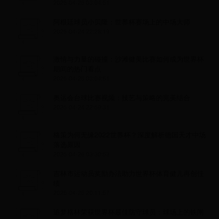
2025-04-25 03:04:51
阿根廷球员小贝隆：世界杯赛场上的中场大师
2025-04-24 22:28:19
激情与力量的碰撞：沙滩健美比赛如何成为世界杯
期间的热门看点
2025-04-25 03:04:51
奥运会台球比赛视频：技艺与策略的完美结合
2025-04-24 22:59:31
格策为何无缘2022世界杯？深度解析德国天才中场
落选原因
2025-04-26 03:30:53
吉林市运动员奖励办法助力世界杯体育健儿再创佳
绩
2025-04-25 20:11:57
追梦格林荣获世界杯最佳防守球员：球场上的铁闸