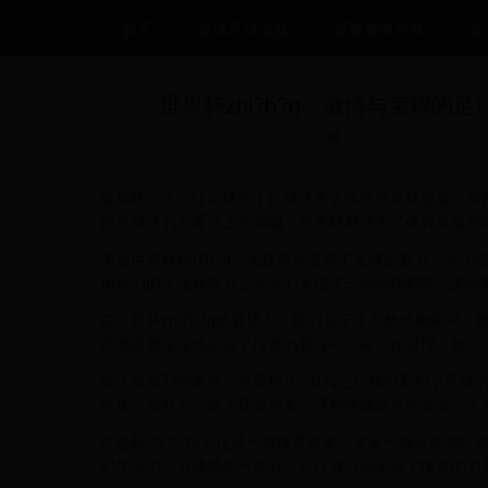
首页
趣味足球游戏
温馨赛事分享
亲
世界杯zhi?b?q：激情与荣耀的足
2025-04-26 21:07:51
3145
世界杯，这个让全球数十亿球迷为之疯狂的足球盛宴，每
还是球迷们在看台上的呐喊，世界杯都成为了体育界最受
本届世界杯zhi?b?q，无疑再次证明了足球的魅力。
用他们的汗水和努力，为我们呈现了一场场精彩绝伦的比
在世界杯zhi?b?q的赛场上，我们见证了无数经典瞬
些画面都深深地刻在了球迷的脑海中。每一粒进球，每一
除了球员们的表现，世界杯zhi?b?q还让我们看到了
在场上是对手，场下却是朋友。这种跨越国界的友谊，正
世界杯zhi?b?q不仅是一场体育赛事，更是一场全球
们生活中不可或缺的一部分。它让我们感受到了体育的力