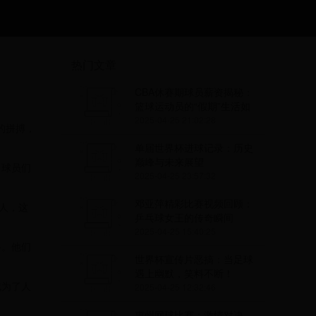
热门文章
CBA休赛期球员薪资揭秘：
篮球运动员的“假期”生活如
何维系？
2025-04-25 21:02:28
的拼搏，
单届世界杯进球记录：历史
巅峰与未来展望
。球员们
2025-04-25 23:57:32
邓亚萍精彩比赛视频回顾：
过人，这
乒乓球女王的传奇瞬间
2025-04-25 15:40:25
斗。他们
世界杯宣传片恶搞：当足球
遇上幽默，笑料不断！
成为了人
2025-04-25 12:32:46
惠州网球比赛：激情对决，