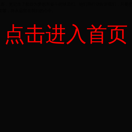
彩的比赛，更记住了那些为梦想而奋斗的球员们。他们用行动告诉我们，只要
荣耀，将永远留在我们的心中。
点击进入首页