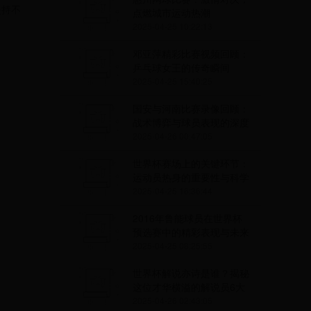
坚持不
点燃城市运动热潮
2025-04-25 10:22:13
邓亚萍精彩比赛视频回顾：
乒乓球女王的传奇瞬间
2025-04-25 15:40:25
国安与河南比赛录像回顾：
战术博弈与球员表现的深度
解析
2025-04-26 00:47:05
世界杯赛场上的关键环节：
运动员热身的重要性与科学
方法
2025-04-25 16:36:44
2016年鲁能球员在世界杯
预选赛中的精彩表现与未来
展望
2025-04-25 08:25:55
世界杯解说亦诗是谁？揭秘
这位才华横溢的解说员6大
特点
2025-04-26 02:43:05