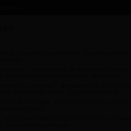
子足球活动
球盛宴
四年一次，总是能点燃人们心中的激情与梦想。无论是球员们在绿茵场上
瞩目的赛事之一。
从小组赛的激烈争夺，到淘汰赛的生死对决，每一场比赛都充满了悬念与惊喜
赛。无论是老将的稳健发挥，还是新星的惊艳表现，都让人为之赞叹。
间。梅西的精准射门，C罗的霸气破门，姆巴佩的速度与激情，内马尔的灵巧
次扑救，都是球员们不懈努力的结果，也是他们对足球热爱的体现。
足球的团结与友谊。来自不同国家、不同文化的球员们，为了同一个目标而奋
是足球运动最宝贵的财富。
的狂欢。无论是街头巷尾的球迷聚会，还是社交媒体上的热烈讨论，世界杯都
量，也让我们更加珍惜这份共同的热爱。