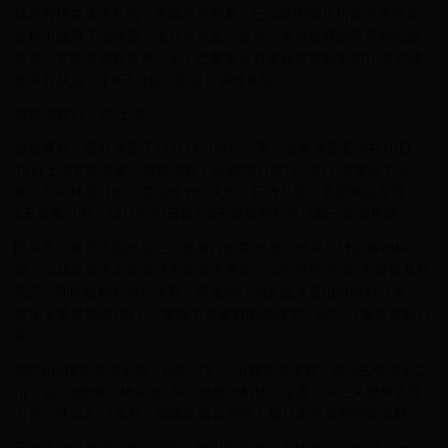
地所有顶尖选手在内，值得注意的是，已当选中国乒协副主席的马
龙将出战男子团体赛、连夺东京及巴黎奥运女单金牌的陈梦则出战
女单、女团及混双赛事、至于巴黎奥运男单冠军樊振东则10月完成
德甲首战后，于6日启程回国进行训练备战。
男团决赛11．20上演
根据赛程，混双决赛于11月14日举行，男、女单决赛安排在16日，
19日上演女团决赛，男团决赛于压轴20日举行。由于赛事高手云
集，乒乓球项目的门票销情十分火热，记者从官方售票网站发现，1
4天赛事当中，12日至20日最后9天赛事的所有门票已全部售罄。
国乒不少成员近期出战在印度举行的第28届亚洲乒乓球团体锦标
赛，以战养战为全运会冲击金牌作准备，当中包括“莎头”王楚钦及孙
颖莎。而昨晚刚好举行决赛，率先举行的女团决赛由中国对日本，
首场王曼昱先输1局下，掌握节奏破解削球战术，以3：1赢桥本帆乃
香。
第2场孙颖莎表现全面，轻松以3：0击败张本美和，扳回去年失利之
仇。第3场蒯曼同样先输1局，但她控制场上速度，并在关键球表现
出色，终以3：1反胜，国家队得以夺回上届日本夺走的冠军奖杯。
压轴上演的男团决赛由国家队对中国香港，头场港队派出“港乒一