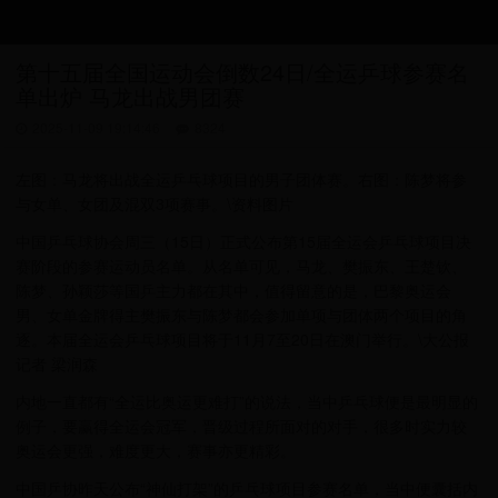
第十五届全国运动会倒数24日/全运乒球参赛名
单出炉 马龙出战男团赛
2025-11-09 19:14:46
8324
左图：马龙将出战全运乒乓球项目的男子团体赛。右图：陈梦将参
与女单、女团及混双3项赛事。\资料图片
中国乒乓球协会周三（15日）正式公布第15届全运会乒乓球项目决
赛阶段的参赛运动员名单。从名单可见，马龙、樊振东、王楚钦、
陈梦、孙颖莎等国乒主力都在其中，值得留意的是，巴黎奥运会
男、女单金牌得主樊振东与陈梦都会参加单项与团体两个项目的角
逐。本届全运会乒乓球项目将于11月7至20日在澳门举行。\大公报
记者 梁润森
内地一直都有“全运比奥运更难打”的说法，当中乒乓球便是最明显的
例子，要赢得全运会冠军，晋级过程所面对的对手，很多时实力较
奥运会更强，难度更大，赛事亦更精彩。
中国乒协昨天公布“神仙打架”的乒乓球项目参赛名单，当中便囊括内