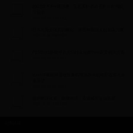
2022世界杯4强预测：足彩爱好者必看的分析与投
注指南
2025-04-25 17:31:02
日本在海外球员的崛起：世界杯赛场上的东瀛力量
2025-04-25 09:55:29
PES2013新建球员无法挂上地图的问题及解决方案
2025-04-26 06:38:14
2016年鲁能球员在世界杯预选赛中的精彩表现与未
来展望
2025-04-25 08:25:55
惠州网球比赛：激情对决，点燃城市运动热潮
2025-04-25 10:22:13
友情链接