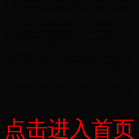
重。现代日本球员的长发，或许也可以看作是对这种历史文化的传
承。他们在国际赛场上展现出的坚韧和毅力，与古代武士的精神不
谋而合。
此外，长头发在足球比赛中也有其实际意义。一些球员认为，长发
可以帮助他们在比赛中更好地控制头球，或者为对手制造视觉上的
干扰。虽然这种说法尚未得到科学验证，但不可否认的是，长头发
确实为球员们增添了一份独特的魅力。
总的来说，日本球员的长头发不仅仅是时尚的选择，更是文化、个
性和竞技精神的综合体现。在未来的世界杯赛场上，我们期待看到
更多日本球员通过他们的长发，继续书写属于他们的传奇故事。
散打王柳海龙比赛集锦：回顾传奇选手的巅峰对决与技巧解析
2024年世界男排联赛赛程公布：中国队关键战时间与夺冠热门分析
热门文章
点击进入首页
巴西世界杯征程：从辉煌到挑战，桑巴军团的荣耀
与反思
2025-04-24 15:42:25