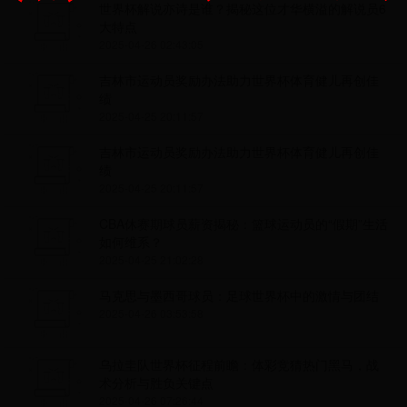
世界杯解说亦诗是谁？揭秘这位才华横溢的解说员6
大特点
2025-04-26 02:43:05
吉林市运动员奖励办法助力世界杯体育健儿再创佳
绩
2025-04-25 20:11:57
吉林市运动员奖励办法助力世界杯体育健儿再创佳
绩
2025-04-25 20:11:57
CBA休赛期球员薪资揭秘：篮球运动员的“假期”生活
如何维系？
2025-04-25 21:02:28
马克思与墨西哥球员：足球世界杯中的激情与团结
2025-04-26 03:53:58
乌拉圭队世界杯征程前瞻：体彩竞猜热门黑马，战
术分析与胜负关键点
2025-04-26 07:26:44