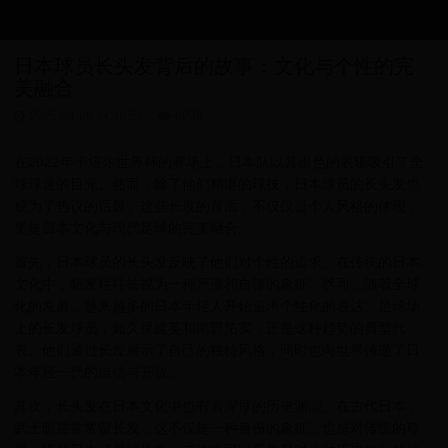
日本球员长头发背后的故事：文化与个性的完
美融合
2025-04-26 14:10:54
6930
在2022年卡塔尔世界杯的赛场上，日本队以其出色的表现吸引了全
球球迷的目光。然而，除了他们精湛的球技，日本球员的长头发也
成为了热议的话题。这些长发的背后，不仅仅是个人风格的体现，
更是日本文化与现代足球的完美融合。
首先，日本球员的长头发反映了他们对个性的追求。在传统的日本
文化中，短发往往被视为一种严谨和自律的象征。然而，随着全球
化的发展，越来越多的日本年轻人开始追求个性化的表达。足球场
上的长发球员，如久保建英和南野拓实，正是这种趋势的典型代
表。他们通过长发展示了自己的独特风格，同时也向世界传递了日
本年轻一代的自信与开放。
其次，长头发在日本文化中也有着深厚的历史渊源。在古代日本，
武士阶层常常留长发，这不仅是一种身份的象征，也是对传统的尊