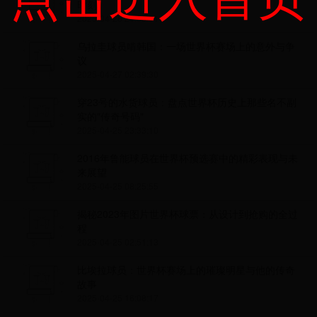
时刻
2025-04-26 21:33:01
乌拉圭球员啃韩国：一场世界杯赛场上的意外与争
议
2025-04-27 02:39:30
穿23号的水货球员：盘点世界杯历史上那些名不副
实的"传奇号码"
2025-04-25 23:33:10
2016年鲁能球员在世界杯预选赛中的精彩表现与未
来展望
2025-04-25 08:25:55
揭秘2023年图片世界杯球票：从设计到抢购的全过
程
2025-04-25 02:51:13
比埃拉球员：世界杯赛场上的璀璨明星与他的传奇
故事
2025-04-25 16:08:17