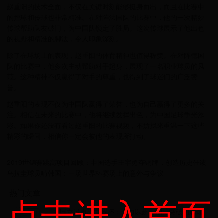
赵重阳的技术全面，不仅在关键时刻能够挺身而出，而且在比赛中
的控球和传球也非常精准。在对阵法国队的比赛中，他的一次精妙
传球帮助队友破门，为中国队锁定了胜局。这次传球展示了他出色
的视野和精准的脚法，令人印象深刻。
除了在球场上的表现，赵重阳的体育精神也值得称赞。在对阵德国
队的比赛中，他多次主动帮助对手起身，展现了一名职业球员的风
范。这种精神不仅赢得了对手的尊重，也得到了球迷们的广泛赞
誉。
赵重阳的表现不仅为中国队赢得了荣誉，也为自己赢得了更多的关
注。相信在未来的比赛中，他将继续发挥出色，为中国足球争光添
彩。如果你还没有看过赵重阳的比赛视频，不妨找来重温一下这些
精彩的瞬间，相信你一定会被他的表现所打动。
2019世锦赛跳高项目回顾：中国选手王宇勇夺铜牌，创造历史佳绩
乌拉圭球员啃韩国：一场世界杯赛场上的意外与争议
热门文章
点击进入首页
中国女足再战世界杯：全力以赴，期待突破的辉煌