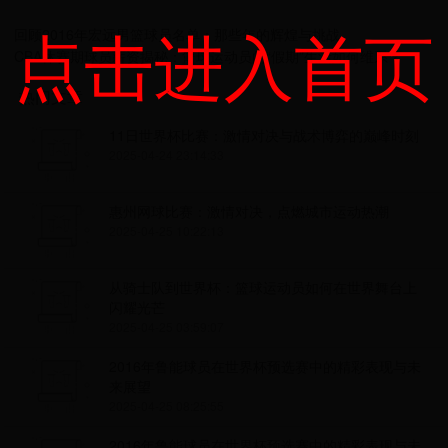
点击进入首页
回顾2016年宏远男篮球员名单：那些年的辉煌与挑战
CBA休赛期球员薪资揭秘：篮球运动员的“假期”生活如何维系？
热门文章
11日世界杯比赛：激情对决与战术博弈的巅峰时刻
2025-04-24 23:14:33
惠州网球比赛：激情对决，点燃城市运动热潮
2025-04-25 10:22:13
从骑士队到世界杯：篮球运动员如何在世界舞台上
闪耀光芒
2025-04-25 03:59:07
2016年鲁能球员在世界杯预选赛中的精彩表现与未
来展望
2025-04-25 08:25:55
2016年鲁能球员在世界杯预选赛中的精彩表现与未