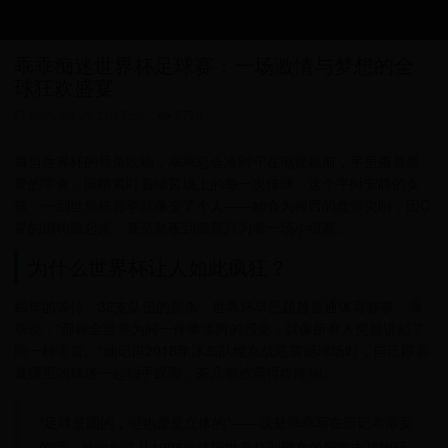
乖乖痴迷世界杯足球赛：一场激情与梦想的全
球狂欢盛宴
2025-04-25 21:27:50
5776
每当世界杯的号角吹响，乖乖总会准时守在电视机前，手里攥着最
爱的零食，眼睛紧盯着绿茵场上的每一次传球。这个平时安静的女
孩，一到世界杯赛季就像变了个人——她会为梅西的盘带尖叫，因C
罗的倒钩跳起来，甚至熬夜到凌晨只为看一场小组赛。
为什么世界杯让人如此疯狂？
四年的等待，32支队伍的厮杀，世界杯早已超越普通体育赛事。乖
乖说："那种全世界为同一件事沸腾的感觉，就像所有人突然讲起了
同一种语言。"她记得2018年冰岛队维京战吼震撼球场时，自己跟着
直播里的球迷一起拍手跺脚，茶几都被震得咚咚响。
"足球是圆的，但热爱是立体的"——这是乖乖写在日记本扉页
的话。她收集了从1998年法国世界杯到现在的所有吉祥物玩